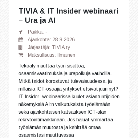
TIVIA & IT Insider webinaari
– Ura ja AI
Paikka: -
Ajankohta: 28.8.2026
Järjestäjä: TIVIA ry
Maksullisuus: Ilmainen
Tekoäly muuttaa työn sisältöä,
osaamisvaatimuksia ja urapolkuja vauhdilla.
Mitkä taidot korostuvat tulevaisuudessa, ja
millaisia ICT-osaajia yritykset etsivät juuri nyt?
IT Insider -webinaarissa kuulet asiantuntijoiden
näkemyksiä AI:n vaikutuksista työelämään
sekä ajankohtaisen katsauksen ICT-alan
rekrytointimarkkinaan. Jos haluat ymmärtää
työelämän muutosta ja kehittää omaa
osaamistasi muuttuvassa