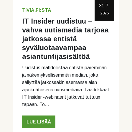
31.7.
TIVIA.FI:STA
2026
IT Insider uudistuu –
vahva uutismedia tarjoaa
jatkossa entistä
syväluotaavampaa
asiantuntijasisältöä
Uudistus mahdollistaa entistä paremman
ja näkemyksellisemmän median, joka
säilyttää jatkossakin asemansa alan
ajankohtaisena uutismediana. Laadukkaat
IT Insider -webinaarit jatkuvat tuttuun
tapaan. To…
LUE LISÄÄ