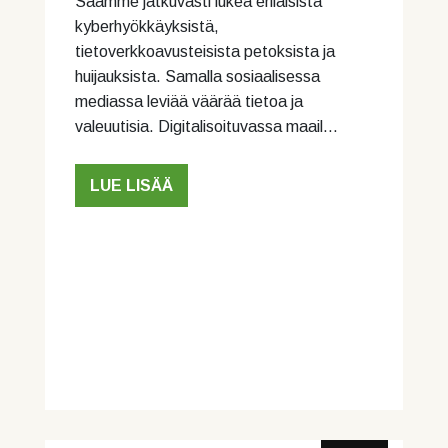
Saamme jatkuvasti lukea erilaisista
kyberhyökkäyksistä,
tietoverkkoavusteisista petoksista ja
huijauksista. Samalla sosiaalisessa
mediassa leviää väärää tietoa ja
valeuutisia. Digitalisoituvassa maail…
LUE LISÄÄ