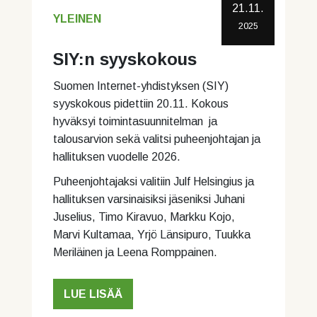
21.11.
YLEINEN
2025
SIY:n syyskokous
Suomen Internet-yhdistyksen (SIY)
syyskokous pidettiin 20.11. Kokous
hyväksyi toimintasuunnitelman ja
talousarvion sekä valitsi puheenjohtajan ja
hallituksen vuodelle 2026.
Puheenjohtajaksi valitiin Julf Helsingius ja
hallituksen varsinaisiksi jäseniksi Juhani
Juselius, Timo Kiravuo, Markku Kojo,
Marvi Kultamaa, Yrjö Länsipuro, Tuukka
Meriläinen ja Leena Romppainen.
LUE LISÄÄ