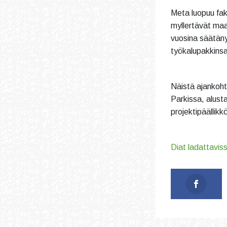
Meta luopuu fak
myllertävät maa
vuosina säätäny
työkalupakkinsa
Näistä ajankoht
Parkissa, alust
projektipäällik
Diat ladattavis