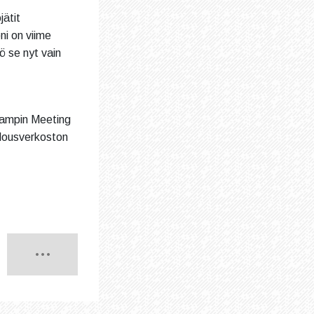
ätit
ni on viime
ö se nyt vain
 Kampin Meeting
alousverkoston