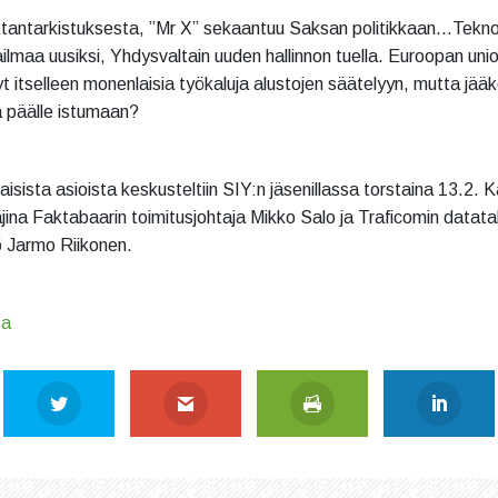
tantarkistuksesta, ”Mr X” sekaantuu Saksan politikkaan…Teknoj
ilmaa uusiksi, Yhdysvaltain uuden hallinnon tuella. Euroopan unio
t itselleen monenlaisia työkaluja alustojen säätelyyn, mutta jääk
 päälle istumaan?
aisista asioista keskusteltiin SIY:n jäsenillassa torstaina 13.2.
ajina Faktabaarin toimitusjohtaja Mikko Salo ja Traficomin datat
kö Jarmo Riikonen.
sa